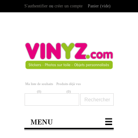
S'authentifier
ou
créer un compte
Panier
(vide)
Ma liste de souhaits
Produits déjà vus
(
0
)
(0)
MENU