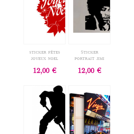
sticker fêtes
Sticker
joyeux noel
portrait jimi
12,00 €
12,00 €