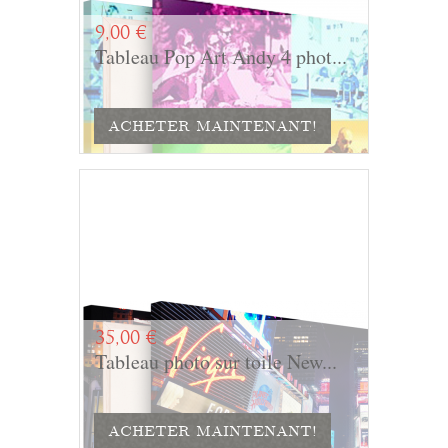
9,00 €
Tableau Pop Art Andy 4 phot...
ACHETER MAINTENANT!
35,00 €
Tableau photo sur toile New...
ACHETER MAINTENANT!