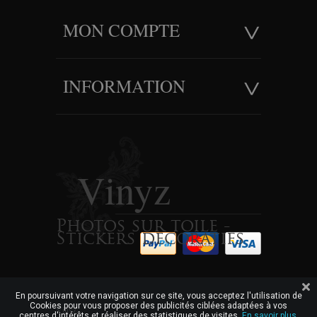
MON COMPTE
INFORMATION
Vinyz
Photos sur toile -
Stickers decoratifs
En poursuivant votre navigation sur ce site, vous acceptez l'utilisation de
Cookies pour vous proposer des publicités ciblées adaptées à vos
Vinyz
centres d'intérêts et réaliser des statistiques de visites.
En savoir plus.