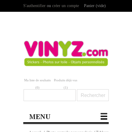
S'authentifier
ou
créer un compte
Panier
(vide)
Ma liste de souhaits
Produits déjà vus
(
0
)
(1)
MENU