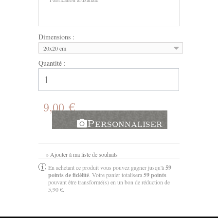
Dimensions :
20x20 cm
Quantité :
9,00 €
Personnaliser
» Ajouter à ma liste de souhaits
En achetant ce produit vous pouvez gagner jusqu'à
59
points de fidélité
. Votre panier totalisera
59
points
pouvant être transformé(s) en un bon de réduction de
5,90 €
.