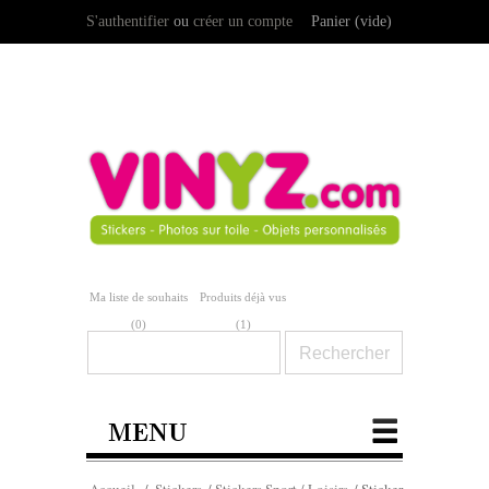
S'authentifier
ou
créer un compte
Panier
(vide)
Ma liste de souhaits
Produits déjà vus
(
0
)
(1)
MENU