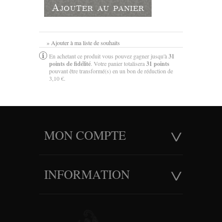
Ajouter au panier
» Ajouter à ma liste de souhaits
En achetant ce produit vous pouvez gagner jusqu'à
31
points de fidélité
. Votre panier totalisera
31
points
pouvant être transformé(s) en un bon de réduction de
3,10 €
.
MON COMPTE
INFORMATION