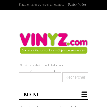
S'authentifier
ou
créer un compte
Panier
(vide)
Ma liste de souhaits
Produits déjà vus
(
0
)
(1)
MENU