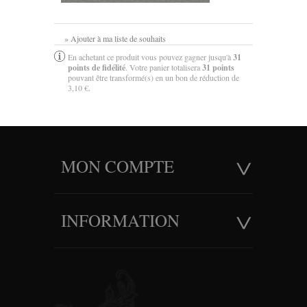
» Ajouter à ma liste de souhaits
En achetant ce produit vous pouvez gagner jusqu'à
31
points de fidélité
. Votre panier totalisera
31
points
pouvant être transformé(s) en un bon de réduction de
3,10 €
.
MON COMPTE
INFORMATION