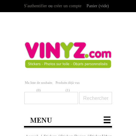
S'authentifier
ou
créer un compte
Panier
(vide)
Ma liste de souhaits
Produits déjà vus
(
0
)
(1)
MENU