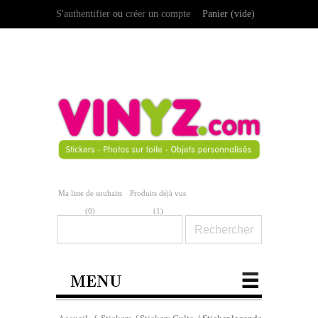
S'authentifier
ou
créer un compte
Panier
(vide)
Ma liste de souhaits
Produits déjà vus
(
0
)
(1)
MENU