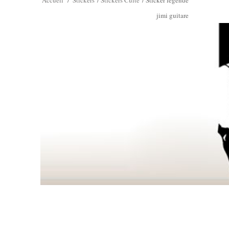
Accueil
/
Stickers
/
Stickers Culte
/
Sticker legende
jimi guitare