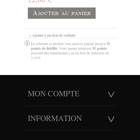
Ajouter au panier
» Ajouter à ma liste de souhaits
En achetant ce produit vous pouvez gagner jusqu'à
31
points de fidélité
. Votre panier totalisera
31
points
pouvant être transformé(s) en un bon de réduction de
3,10 €
.
MON COMPTE
INFORMATION