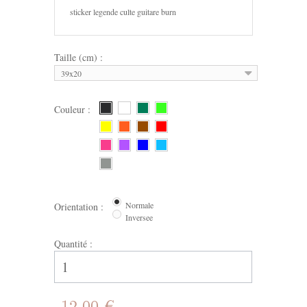
sticker legende culte guitare burn
Taille (cm) :
39x20
Couleur :
Normale
Orientation :
Inversee
Quantité :
12,00 €