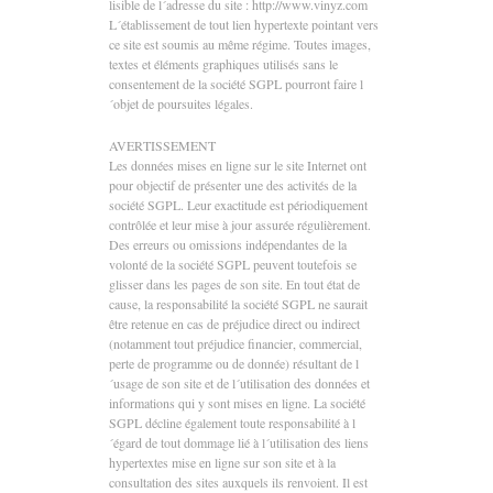
lisible de l´adresse du site : http://www.vinyz.com
L´établissement de tout lien hypertexte pointant vers
ce site est soumis au même régime. Toutes images,
textes et éléments graphiques utilisés sans le
consentement de la société SGPL pourront faire l
´objet de poursuites légales.
AVERTISSEMENT
Les données mises en ligne sur le site Internet ont
pour objectif de présenter une des activités de la
société SGPL. Leur exactitude est périodiquement
contrôlée et leur mise à jour assurée régulièrement.
Des erreurs ou omissions indépendantes de la
volonté de la société SGPL peuvent toutefois se
glisser dans les pages de son site. En tout état de
cause, la responsabilité la société SGPL ne saurait
être retenue en cas de préjudice direct ou indirect
(notamment tout préjudice financier, commercial,
perte de programme ou de donnée) résultant de l
´usage de son site et de l´utilisation des données et
informations qui y sont mises en ligne. La société
SGPL décline également toute responsabilité à l
´égard de tout dommage lié à l´utilisation des liens
hypertextes mise en ligne sur son site et à la
consultation des sites auxquels ils renvoient. Il est