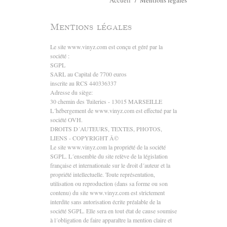
Accueil
/
Mentions légales
Mentions légales
Le site www.vinyz.com est conçu et géré par la
société :
SGPL
SARL au Capital de 7700 euros
inscrite au RCS 440336337
Adresse du siège:
30 chemin des Tuileries - 13015 MARSEILLE
L´hébergement de www.vinyz.com est effectué par la
société OVH.
DROITS D´AUTEURS, TEXTES, PHOTOS,
LIENS - COPYRIGHT Â©
Le site www.vinyz.com la propriété de la société
SGPL. L´ensemble du site relève de la législation
française et internationale sur le droit d´auteur et la
propriété intellectuelle. Toute représentation,
utilisation ou reproduction (dans sa forme ou son
contenu) du site www.vinyz.com est strictement
interdite sans autorisation écrite préalable de la
société SGPL. Elle sera en tout état de cause soumise
à l´obligation de faire apparaître la mention claire et