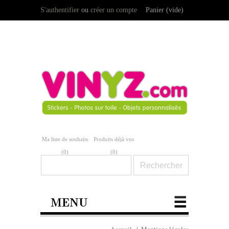
S'authentifier
ou
créer un compte
Panier
(vide)
Ma liste de souhaits
Produits déjà vus
(
0
)
(0)
MENU